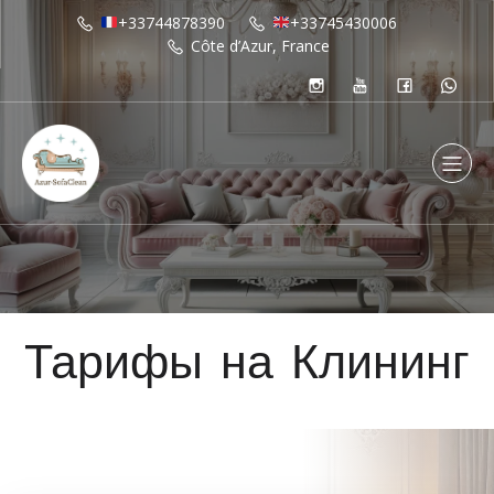
+33744878390
+33745430006
Côte d’Azur, France
Тарифы на Клининг